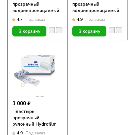
прозрачный
прозрачный
водонепроницаемый
водонепроницаемый
Hydrofilm
с впитывающей
4.7
Под заказ
4.9
Под заказ
(Гидрофилм), 6х7 см
подушечкой Hydrofilm
plus (Гидрофилм
В корзину
В корзину
Плюс) 9х10 см
3 000 ₽
Пластырь
прозрачный
рулонный Hydrofilm
Roll (Гидрофилм
4.9
Под заказ