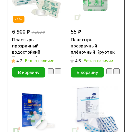
-8%
6 900 ₽
55 ₽
7 500 ₽
Пластырь
Пластырь
прозрачный
прозрачный
водостойкий
плёночный Круотек
Тегадерм без выреза
Медитек с
4.7
Есть в наличии
4.6
Есть в наличии
(3M™ Tegaderm Film)
подушечкой, 9x10см
1624W, 6 x 7 см, упак.
В корзину
В корзину
100 шт