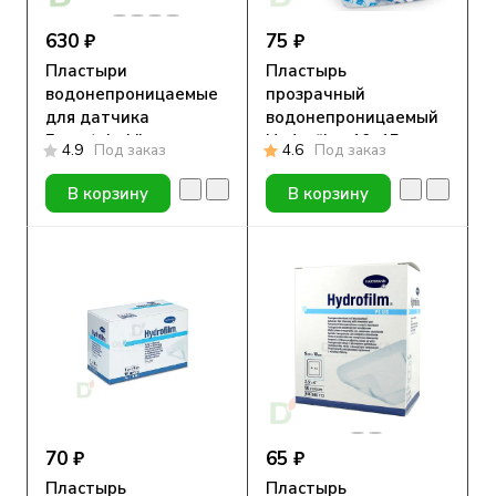
630 ₽
75 ₽
Пластыри
Пластырь
водонепроницаемые
прозрачный
для датчика
водонепроницаемый
Freestyle Libre,
Hydrofilm, 10х15см.
4.9
Под заказ
4.6
Под заказ
Прозрачный, 10шт
В корзину
В корзину
70 ₽
65 ₽
Пластырь
Пластырь