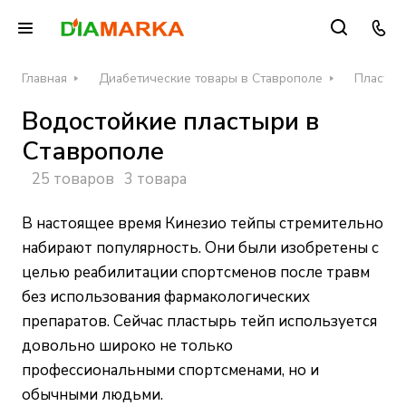
Главная
Диабетические товары в Ставрополе
Пластыр
Водостойкие пластыри в
Ставрополе
25 товаров
3 товара
В настоящее время Кинезио тейпы стремительно
набирают популярность. Они были изобретены с
целью реабилитации спортсменов после травм
без использования фармакологических
препаратов. Сейчас пластырь тейп используется
довольно широко не только
профессиональными спортсменами, но и
обычными людьми.