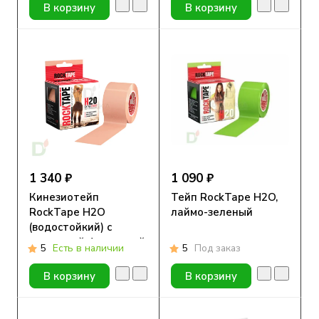
В корзину
В корзину
1 340 ₽
1 090 ₽
Кинезиотейп
Тейп RockTape H2O,
RockTape H2O
лаймо-зеленый
(водостойкий) с
усиленной фиксацией
5
Есть в наличии
5
Под заказ
бежевый, 5 см х 5 м
В корзину
В корзину