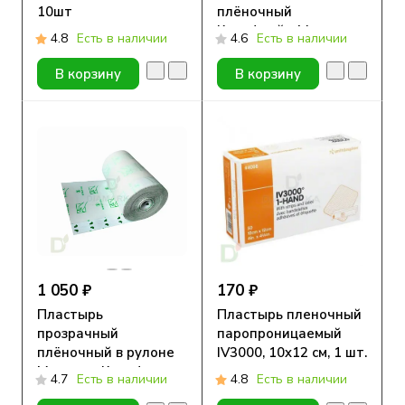
10шт
плёночный
Круофрейм Медитек
4.8
Есть в наличии
4.6
Есть в наличии
с подушечкой, 6x7см
В корзину
В корзину
1 050 ₽
170 ₽
Пластырь
Пластырь пленочный
прозрачный
паропроницаемый
плёночный в рулоне
IV3000, 10x12 см, 1 шт.
Медитек Круофильм,
4.7
Есть в наличии
4.8
Есть в наличии
10см х 10м