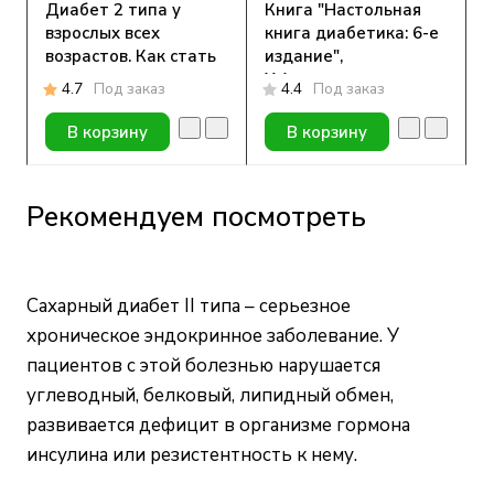
Диабет 2 типа у
Книга "Настольная
взрослых всех
книга диабетика: 6-е
возрастов. Как стать
издание",
экспертом в своем
Х.Астамирова,
4.7
Под заказ
4.4
Под заказ
диабете. Чарльз
М.Ахманов
Фокс, Анн Килверт
В корзину
В корзину
Рекомендуем посмотреть
Сахарный диабет II типа – серьезное
хроническое эндокринное заболевание. У
пациентов с этой болезнью нарушается
углеводный, белковый, липидный обмен,
развивается дефицит в организме гормона
инсулина или резистентность к нему.