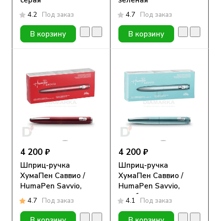
серая
зеленая
4.2
Под заказ
4.7
Под заказ
В корзину
В корзину
4 200 ₽
4 200 ₽
Шприц-ручка
Шприц-ручка
ХумаПен Саввио /
ХумаПен Саввио /
HumaPen Savvio,
HumaPen Savvio,
красная
голубая
4.7
Под заказ
4.1
Под заказ
В корзину
В корзину