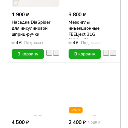
1 900 ₽
3 800 ₽
Насадка DiaSpider
Мезоиглы
для инсулиновой
инъекционные
шприц-ручки
FEELject 31G
(0.26мм*3мм) ультра
4.6
Под заказ
4.6
Под заказ
тонкие, 100 шт.
В корзину
В корзину
-26%
4 500 ₽
2 400 ₽
3 265 ₽