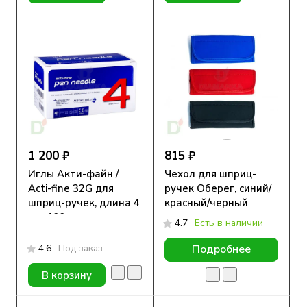
1 200 ₽
815 ₽
Иглы Акти-файн /
Чехол для шприц-
Acti-fine 32G для
ручек Оберег, синий/
шприц-ручек, длина 4
красный/черный
мм, 100 шт.
4.7
Есть в наличии
4.6
Под заказ
Подробнее
В корзину