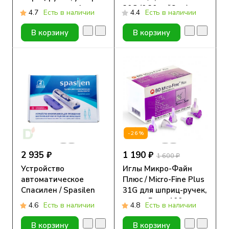
тонкие, длина 4 мм,
30G (0.30мм*8мм),
4.7
Есть в наличии
4.4
Есть в наличии
100 шт.
аналог BD
Микрофайн Плюс
В корзину
В корзину
Деми, 10 шт.
-26%
2 935 ₽
1 190 ₽
1 600 ₽
Устройство
Иглы Микро-Файн
автоматическое
Плюс / Micro-Fine Plus
Спасилен / Spasilen
31G для шприц-ручек,
для
длина 5 мм, 100 шт.
4.6
Есть в наличии
4.8
Есть в наличии
самостоятельного
проведения инъекций
В корзину
В корзину