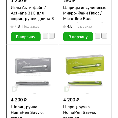
1 200 ₽
290 ₽
Иглы Акти-файн /
Шприцы инсулиновые
Acti-fine 31G для
Микро-Файн Плюс /
шприц-ручек, длина 8
Micro-fine Plus
мм, 100 шт.
100МЕ/0,5мл с иглой
4.8
Под заказ
4.5
Под заказ
29G (0.33мм*12.7мм),
10 шт.
В корзину
В корзину
4 200 ₽
4 200 ₽
Шприц-ручка
Шприц-ручка
HumaPen Savvio,
HumaPen Savvio,