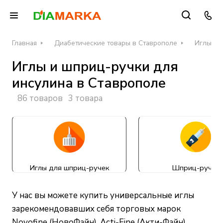
Главная
Диабетические товары в Ставрополе
Иглы и 
Иглы и шприц-ручки для
инсулина в Ставрополе
86 товаров
3 товара
Иглы для шприц-ручек
Шприц-ручки
У нас вы можете купить универсальные иглы
зарекомендовавших себя торговых марок
Novofine (НовоФайн), Acti-Fine (Акти-Файн),