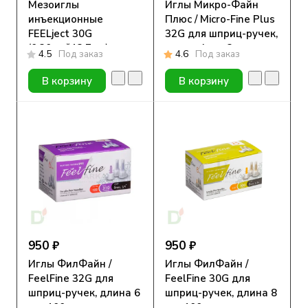
Мезоиглы
Иглы Микро-Файн
инъекционные
Плюс / Micro-Fine Plus
FEELject 30G
32G для шприц-ручек,
(0.30мм*12.7мм)
длина 4 мм, 2 уп. по
4.5
Под заказ
4.6
Под заказ
ультра тонкие, 100
100 шт. + ПОДАРОК
шт.
В корзину
В корзину
950 ₽
950 ₽
Иглы ФилФайн /
Иглы ФилФайн /
FeelFine 32G для
FeelFine 30G для
шприц-ручек, длина 6
шприц-ручек, длина 8
мм, 100 шт.
мм, 100 шт.