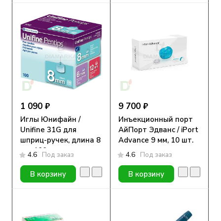
1 090 ₽
9 700 ₽
Иглы Юнифайн /
Инъекционный порт
Unifine 31G для
АйПорт Эдванс / iPort
шприц-ручек, длина 8
Advance 9 мм, 10 шт.
мм, 100 шт.
4.6
Под заказ
4.6
Под заказ
В корзину
В корзину