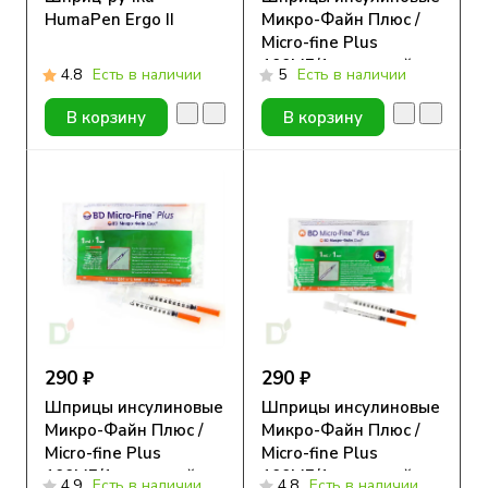
HumaPen Ergo II
Микро-Файн Плюс /
Micro-fine Plus
100МЕ/1мл с иглой
4.8
Есть в наличии
5
Есть в наличии
30G (0.30мм*8мм), 10
шт.
В корзину
В корзину
290 ₽
290 ₽
Шприцы инсулиновые
Шприцы инсулиновые
Микро-Файн Плюс /
Микро-Файн Плюс /
Micro-fine Plus
Micro-fine Plus
100МЕ/1мл с иглой
100МЕ/1мл с иглой
4.9
Есть в наличии
4.8
Есть в наличии