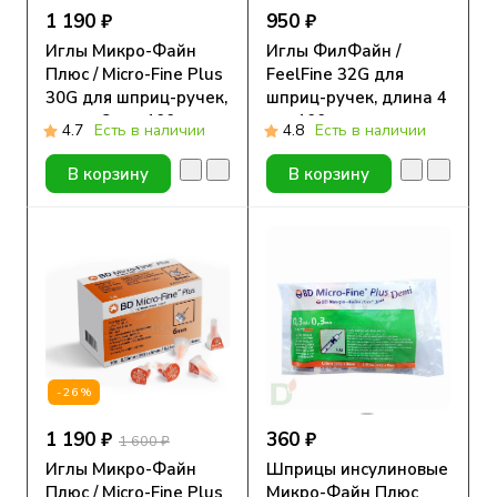
1 190 ₽
950 ₽
Иглы Микро-Файн
Иглы ФилФайн /
Плюс / Micro-Fine Plus
FeelFine 32G для
30G для шприц-ручек,
шприц-ручек, длина 4
длина 8 мм, 100 шт.
мм, 100 шт.
4.7
Есть в наличии
4.8
Есть в наличии
В корзину
В корзину
-26%
1 190 ₽
360 ₽
1 600 ₽
Иглы Микро-Файн
Шприцы инсулиновые
Плюс / Micro-Fine Plus
Микро-Файн Плюс