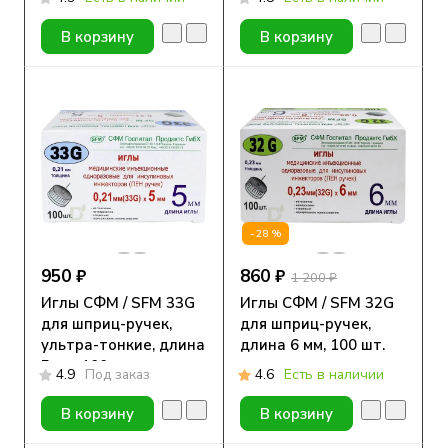
29G (0.33мм*12.7мм),
31G (0.25мм*6мм), 10
10 шт.
шт.
В корзину
В корзину
-28%
950 ₽
860 ₽
1 200 ₽
Иглы СФМ / SFM 33G
Иглы СФМ / SFM 32G
для шприц-ручек,
для шприц-ручек,
ультра-тонкие, длина
длина 6 мм, 100 шт.
5 мм, 100 шт.
4.9
Под заказ
4.6
Есть в наличии
В корзину
В корзину