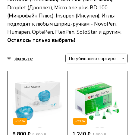
Droplet (Дроплет), Micro fine plus BD 100
(Микрофайн Плюс), Insupen (Инсупен). Иглы
подходят к любым шприц-ручкам - NovoPen,
Humapen, OptePen, FlexPen, SoloStar и другим.
Осталось только выбрать!
По убыванию сортировки
ФИЛЬТР
-10%
-23%
8 800 ₽
1 240 ₽
9 800 ₽
1 600 ₽