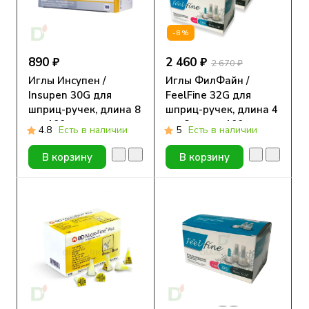
-8%
890 ₽
2 460 ₽
2 670 ₽
Иглы Инсупен /
Иглы ФилФайн /
Insupen 30G для
FeelFine 32G для
шприц-ручек, длина 8
шприц-ручек, длина 4
мм, 100 шт.
мм, 3 уп. по 100 шт.
4.8
Есть в наличии
5
Есть в наличии
В корзину
В корзину