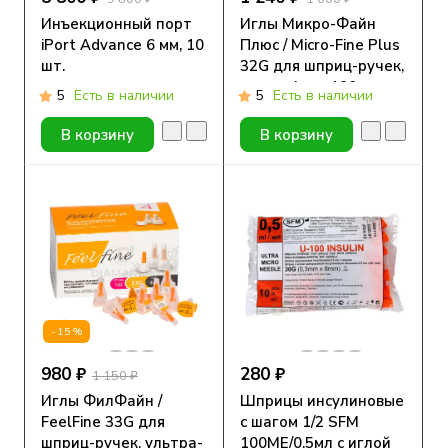
Инъекционный порт
Иглы Микро-Файн
iPort Advance 6 мм, 10
Плюс / Micro-Fine Plus
шт.
32G для шприц-ручек,
длина 4 мм, 100 шт.
5
Есть в наличии
5
Есть в наличии
В корзину
В корзину
-15%
980 ₽
280 ₽
1 150 ₽
Иглы ФилФайн /
Шприцы инсулиновые
FeelFine 33G для
с шагом 1/2 SFM
шприц-ручек, ультра-
100МЕ/0,5мл с иглой