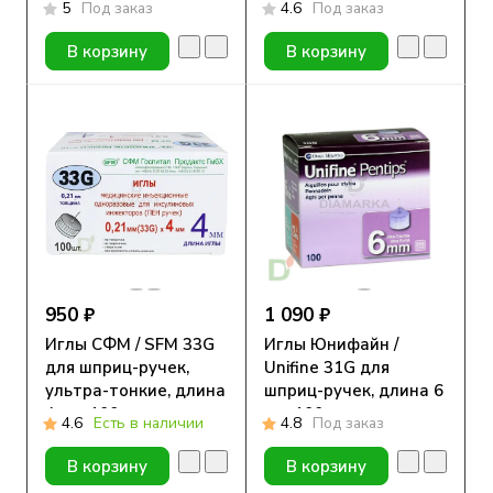
5
Под заказ
4.6
Под заказ
В корзину
В корзину
950 ₽
1 090 ₽
Иглы СФМ / SFM 33G
Иглы Юнифайн /
для шприц-ручек,
Unifine 31G для
ультра-тонкие, длина
шприц-ручек, длина 6
4 мм, 100 шт.
мм, 100 шт.
4.6
Есть в наличии
4.8
Под заказ
В корзину
В корзину