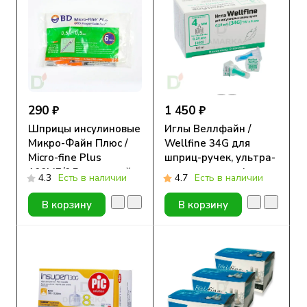
290 ₽
1 450 ₽
Шприцы инсулиновые
Иглы Веллфайн /
Микро-Файн Плюс /
Wellfine 34G для
Micro-fine Plus
шприц-ручек, ультра-
100МЕ/0,5мл с иглой
тонкие, длина 4 мм,
4.3
Есть в наличии
4.7
Есть в наличии
31G (0.25мм*6мм), 10
100 шт.
шт.
В корзину
В корзину