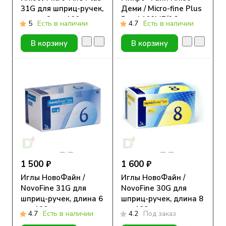
31G для шприц-ручек,
Деми / Micro-fine Plus
длина 6 мм, 100 шт.
Demi 100МЕ/0.3мл с
5
Есть в наличии
4.7
Есть в наличии
иглой 30G
(0.30мм*8мм), 10 шт.
В корзину
В корзину
1 500 ₽
1 600 ₽
Иглы НовоФайн /
Иглы НовоФайн /
NovoFine 31G для
NovoFine 30G для
шприц-ручек, длина 6
шприц-ручек, длина 8
мм, 100 шт.
мм, 100 шт.
4.7
Есть в наличии
4.2
Под заказ