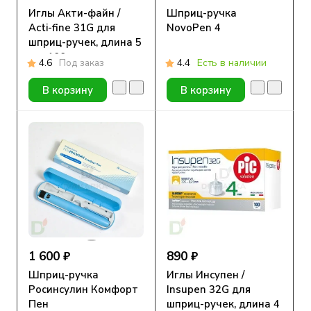
Иглы Акти-файн /
Шприц-ручка
Acti-fine 31G для
NovoPen 4
шприц-ручек, длина 5
мм, 100 шт.
4.6
Под заказ
4.4
Есть в наличии
В корзину
В корзину
1 600 ₽
890 ₽
Шприц-ручка
Иглы Инсупен /
Росинсулин Комфорт
Insupen 32G для
Пен
шприц-ручек, длина 4