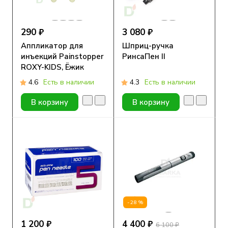
290 ₽
3 080 ₽
Аппликатор для
Шприц-ручка
инъекций Painstopper
РинсаПен II
ROXY-KIDS, Ёжик
4.6
Есть в наличии
4.3
Есть в наличии
В корзину
В корзину
-28%
1 200 ₽
4 400 ₽
6 100 ₽