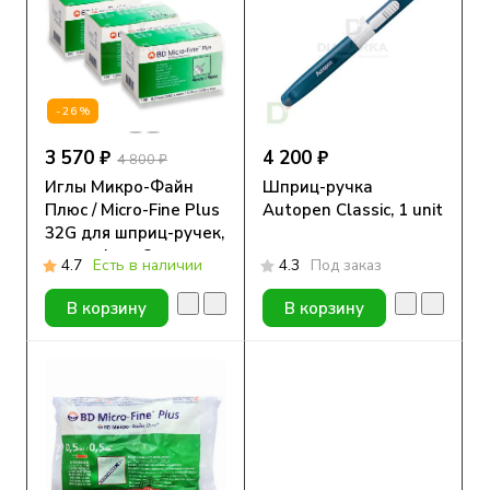
-26%
3 570 ₽
4 200 ₽
4 800 ₽
Иглы Микро-Файн
Шприц-ручка
Плюс / Micro-Fine Plus
Autopen Classic, 1 unit
32G для шприц-ручек,
длина 4 мм, 3 уп. по
4.7
Есть в наличии
4.3
Под заказ
100 шт.
В корзину
В корзину