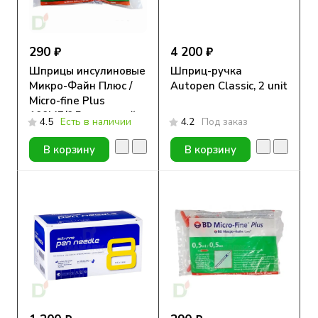
290 ₽
4 200 ₽
Шприцы инсулиновые
Шприц-ручка
Микро-Файн Плюс /
Autopen Classic, 2 unit
Micro-fine Plus
100МЕ/0,5мл с иглой
4.5
Есть в наличии
4.2
Под заказ
30G (0.30мм*8мм), 10
шт.
В корзину
В корзину