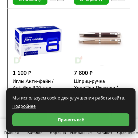
1 100 ₽
7 600 ₽
Иглы Акти-файн /
Шприц-ручка
Acti-fine 30G для
ХумаПен Люксура /
шприц-ручек, длина 8
HumaPen Luxura
Мы используем cookie для улучшения работы сайта.
мм, 100 шт.
4.7
Под заказ
4.7
Под заказ
Подробнее
В корзину
В корзину
Принять всё
Главная
Каталог
Корзина
Избранные
Кабинет
Сравнение