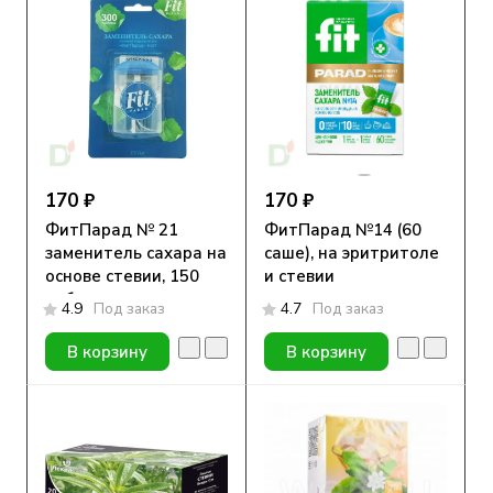
170 ₽
170 ₽
ФитПарад № 21
ФитПарад №14 (60
заменитель сахара на
саше), на эритритоле
основе стевии, 150
и стевии
таблеток
4.9
Под заказ
4.7
Под заказ
В корзину
В корзину