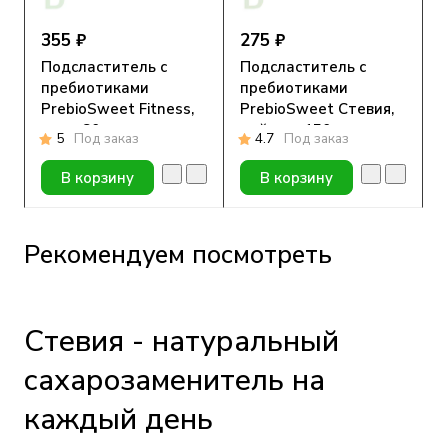
355 ₽
275 ₽
Подсластитель с
Подсластитель с
пребиотиками
пребиотиками
PrebioSweet Fitness,
PrebioSweet Стевия,
саше 80 шт.
дой-пак 150г.
5
Под заказ
4.7
Под заказ
В корзину
В корзину
Рекомендуем посмотреть
Стевия - натуральный
сахарозаменитель на
каждый день