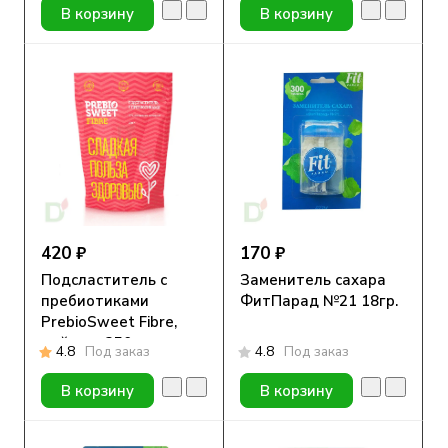
В корзину
В корзину
420 ₽
170 ₽
Подсластитель с
Заменитель сахара
пребиотиками
ФитПарад №21 18гр.
PrebioSweet Fibre,
дой-пак 250 гр.
4.8
Под заказ
4.8
Под заказ
В корзину
В корзину