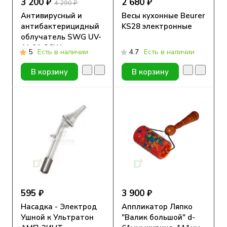
3 200 ₽
2 680 ₽
4 290 ₽
Антивирусный и
Весы кухонные Beurer
антибактерицидный
KS28 электронные
облучатель SWG UV-
AJ-01-36W c
5
Есть в наличии
4.7
Есть в наличии
датчиком движения
В корзину
В корзину
595 ₽
3 900 ₽
Насадка - Электрод
Аппликатор Ляпко
Ушной к Ультратон
"Валик большой" d-