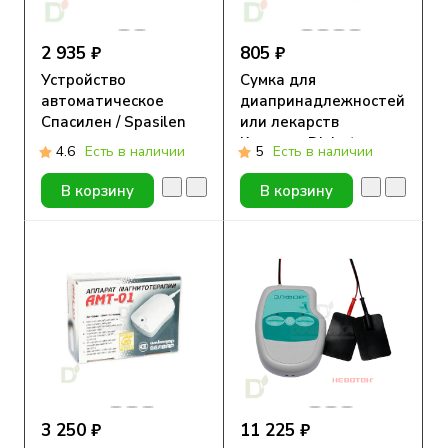
2 935 ₽
805 ₽
Устройство
Сумка для
автоматическое
диапринадлежностей
Спасилен / Spasilen
или лекарств
для
Красная, Diabet-
4.6
Есть в наличии
5
Есть в наличии
самостоятельного
aksessuar
проведения инъекций
В корзину
В корзину
3 250 ₽
11 225 ₽