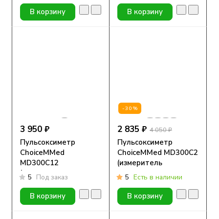
В корзину
В корзину
-30%
3 950 ₽
2 835 ₽
4 050 ₽
Пульсоксиметр
Пульсоксиметр
ChoiceMMed
ChoiceMMed MD300C2
MD300C12
(измеритель
(измеритель
содержания
5
Под заказ
5
Есть в наличии
содержания
кислорода в крови)
кислорода в крови)
В корзину
В корзину