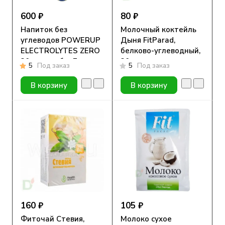
600 ₽
80 ₽
Напиток без
Молочный коктейль
углеводов POWERUP
Дыня FitParad,
ELECTROLYTES ZERO
белково-углеводный,
20 шип. табл. Лимон
30г
5
Под заказ
5
Под заказ
В корзину
В корзину
160 ₽
105 ₽
Фиточай Стевия,
Молоко сухое