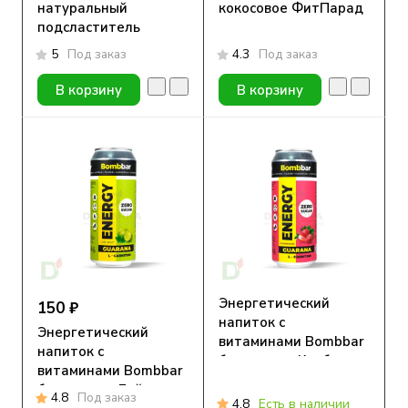
натуральный
кокосовое ФитПарад
подсластитель
5
Под заказ
4.3
Под заказ
В корзину
В корзину
Энергетический
150 ₽
напиток с
Энергетический
витаминами Bombbar
напиток с
без сахара, Клубника-
витаминами Bombbar
Земляника, 500 мл
без сахара, Лайм-
4.8
Под заказ
4.8
Есть в наличии