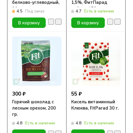
белково-углеводный,
1,5%, ФитПарад
30г
дойпак 150 гр
4.5
Под заказ
4.7
Есть в наличии
В корзину
В корзину
300 ₽
55 ₽
Горячий шоколад с
Кисель витаминный
лесным орехом, 200
Клюква, FitParad 30 г.
гр.
4.8
Есть в наличии
4.8
Есть в наличии