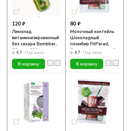
120 ₽
80 ₽
Лимонад
Молочный коктейль
витаминизированный
Шоколадный
без сахара Bombbar,
пломбир FitParad,
Яблоко, 330 мл
белково-углеводный,
4.7
Под заказ
4.7
Под заказ
30г
В корзину
В корзину