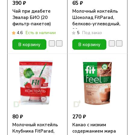
390 ₽
65 ₽
Чай при диабете
Молочный коктейль
Эвалар БИО (20
Шоколад FitParad,
фильтр-пакетов)
белково-углеводный,
30г
4.6
Есть в наличии
5
Под заказ
В корзину
В корзину
80 ₽
270 ₽
Молочный коктейль
Какао с низким
Клубника FitParad,
содержанием жира