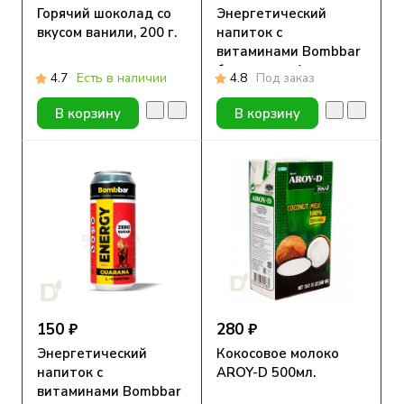
Горячий шоколад со
Энергетический
вкусом ванили, 200 г.
напиток с
витаминами Bombbar
без сахара, Апельсин,
4.7
Есть в наличии
4.8
Под заказ
500 мл
В корзину
В корзину
150 ₽
280 ₽
Энергетический
Кокосовое молоко
напиток с
AROY-D 500мл.
витаминами Bombbar