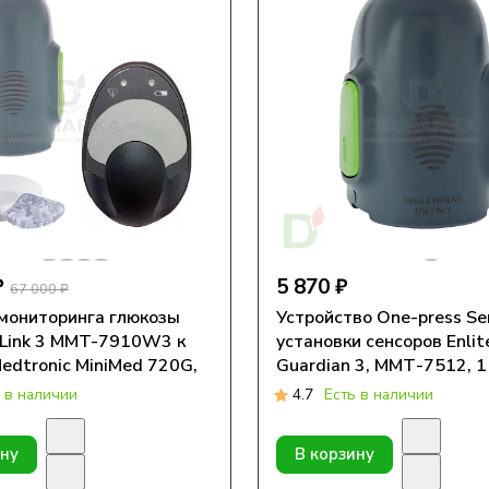
₽
5 870 ₽
67 000 ₽
мониторинга глюкозы
Устройство One-press Se
 Link 3 MMT-7910W3 к
установки сенсоров Enlit
edtronic MiniMed 720G,
Guardian 3, ММТ-7512, 1
0G, 1 шт.
 в наличии
4.7
Есть в наличии
ину
В корзину