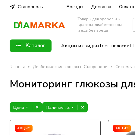
Ставрополь
Бренды
Доставка
Оплата
Товары для здоровья и
красоты, диабет товары
и еда без вреда
Каталог
Акции и скидки
Тест-полоски
Шп
Главная
Диабетические товары в Ставрополе
Системы 
Мониторинг глюкозы для
Цена
Наличие
: 2
АКЦИЯ
АКЦИЯ