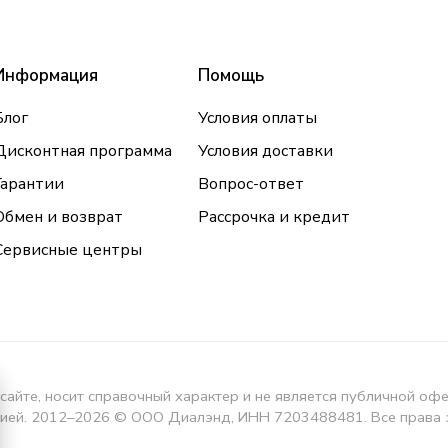
Информация
Помощь
Блог
Условия оплаты
Дисконтная программа
Условия доставки
Гарантии
Вопрос-ответ
Обмен и возврат
Рассрочка и кредит
Сервисные центры
сайте, носит справочный характер и не является публичной оф
кцией. 2012–2026 © ООО Диалэнд, ИНН 7203488481. Все права