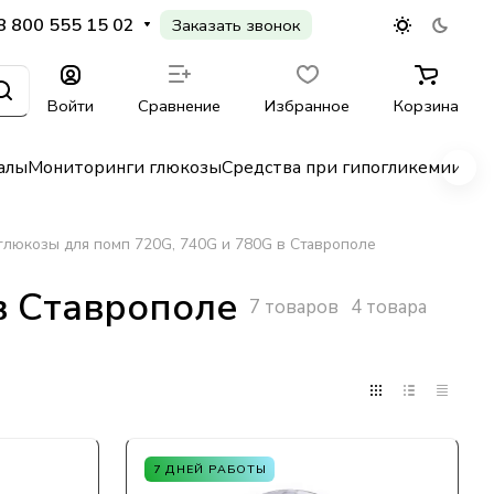
8 800 555 15 02
Заказать звонок
Войти
Сравнение
Избранное
Корзина
алы
Мониторинги глюкозы
Средства при гипогликемии
Гл
глюкозы для помп 720G, 740G и 780G в Ставрополе
в Ставрополе
7 товаров
4 товара
7 ДНЕЙ РАБОТЫ