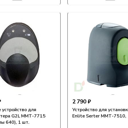
₽
2 790 ₽
 устройство для
Устройство для установк
ттера G2L ММТ-7715
Enlite Serter ММТ-7510, 
ы 640), 1 шт.