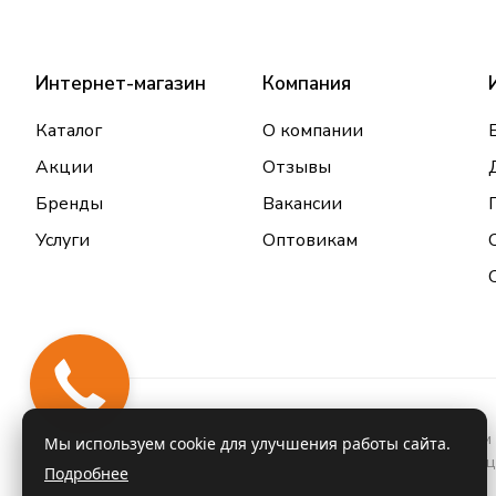
Интернет-магазин
Компания
Каталог
О компании
Акции
Отзывы
Бренды
Вакансии
Услуги
Оптовикам
Закажи
звонок
Информация о товарах и услугах, размещенная на данном 
Мы используем cookie для улучшения работы сайта.
проконсультироваться с врачом и ознакомиться с инстру
Подробнее