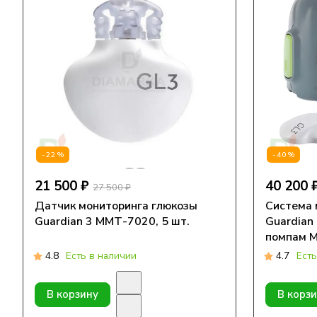
-22%
-40%
21 500 ₽
40 200 
27 500 ₽
Датчик мониторинга глюкозы
Система 
Guardian 3 ММТ-7020, 5 шт.
Guardian
помпам M
740G, 78
4.8
Есть в наличии
4.7
Есть
В корзину
В корз