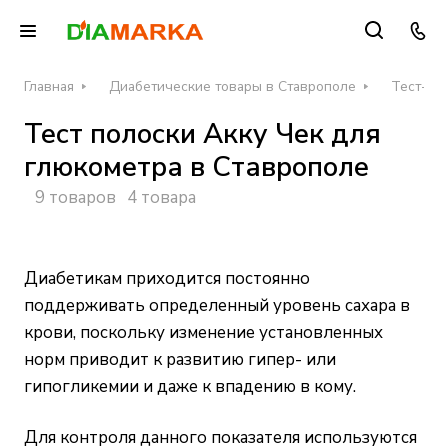
Главная
Диабетические товары в Ставрополе
Тест-по
Тест полоски Акку Чек для
глюкометра в Ставрополе
9 товаров
4 товара
Диабетикам приходится постоянно
поддерживать определенный уровень сахара в
крови, поскольку изменение установленных
норм приводит к развитию гипер- или
гипогликемии и даже к впадению в кому.
Для контроля данного показателя используются