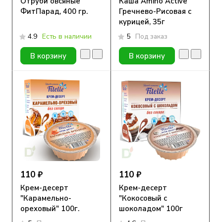
Отруби овсяные
Каша Amino Active
ФитПарад, 400 гр.
Гречнево-Рисовая с
курицей, 35г
4.9
Есть в наличии
5
Под заказ
В корзину
В корзину
110 ₽
110 ₽
Крем-десерт
Крем-десерт
"Карамельно-
"Кокосовый с
ореховый" 100г.
шоколадом" 100г