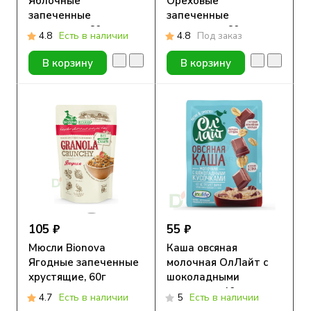
Яблочные
Ореховые
запеченные
запеченные
хрустящие, 60г
хрустящие, 60г
4.8
Есть в наличии
4.8
Под заказ
В корзину
В корзину
105 ₽
55 ₽
Мюсли Bionova
Каша овсяная
Ягодные запеченные
молочная ОлЛайт с
хрустящие, 60г
шоколадными
кусочками 40г
4.7
Есть в наличии
5
Есть в наличии