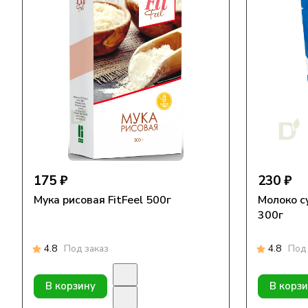
175 ₽
230 ₽
Мука рисовая FitFeel 500г
Молоко с
300г
4.8
Под заказ
4.8
Под 
В корзину
В корз