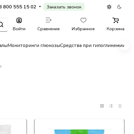
8 800 555 15 02
Заказать звонок
Войти
Сравнение
Избранное
Корзина
алы
Мониторинги глюкозы
Средства при гипогликемии
Гл
е