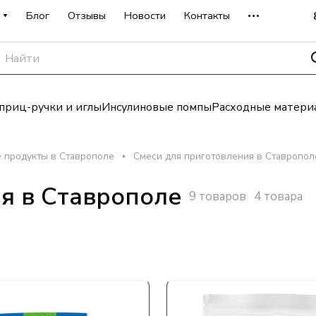
Блог
Отзывы
Новости
Контакты
риц-ручки и иглы
Инсулиновые помпы
Расходные матери
 продукты в Ставрополе
Смеси для приготовления в Ставропол
я в Ставрополе
9 товаров
4 товара