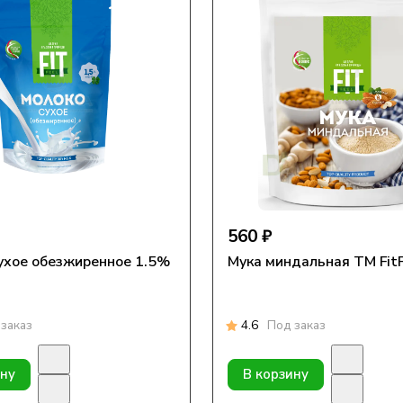
560 ₽
ухое обезжиренное 1.5%
Мука миндальная TM FitF
заказ
4.6
Под заказ
ину
В корзину